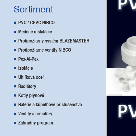
Bat
Sortiment
PVC / CPVC NIBCO
Prís
Medené inštalácie
Protipožiarny systém BLAZEMASTER
Protipožiarne ventily NIBCO
Pex-Al-Pex
Izolácie
Uhlíková oceľ
Radiátory
Kotly plynové
Batérie a kúpeľňové príslušenstvo
Ventily a armatúry
Záhradný program