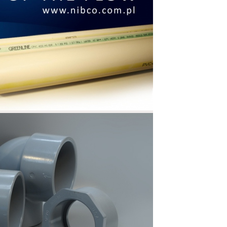
1/2”). PVC je vhodný materiál pre rozvody
ie z CPVC sú dostupné v rozmeroch 1/2”
 50mm), je vyrábaný v béžovej farbe v
a teplotné podmienky sú v systéme SDR
ote 23°C max. možný tlak 2,76 MPa, pri
d® je ideálny ako pre rozvody studenej
iatočná špeciálne upravená surovina pre
ná výhoda v porovnaní s konkurenčnými
oškodeniu pri teplotách nižších ako +5°C
h nadzemných a podzemných potrubných