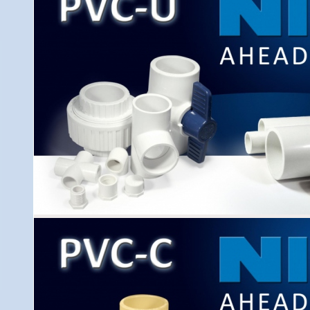
Všeobecné informácie
Sanitárne systémy
NIBCO
sa skladajú z rúrok, 
termoplastových materiálov – chlorovaného polyvinylchl
NIBCO, americká firma pôsobiaca na trhu už 95 rokov,
svete. CPVC a PVC je firmou NIBCO vyrábané a distribuo
hrdá na svoje výborné výsledky a milióny spokojných
inštalované po celom svete. Získali povolenia pre inšt
Kanade, Velkej Británii, Poľsku, Rusku, Rumunsku, 
Maďarsku, Slovensku a v ďalších iných krajinách. V Slo
štátnou skúšobňou SKTC – 110, VÚSAPL, a.s., Nov
výrobkov NIBCO má certifikáty veľmi známeho úradu – 
Sanitation Foundation – NSF). Ak sa rozhodnete in
zaručenú.
Sortiment a možnosť využitia C
Inštalačný systém z PVC je dostupný v priemeroch o
farbe, Schedule 40. Tlakové odolnosti sú závislé na pr
pre rúrku 1/2” je 4,14 MPa pri teplote 23°C. Maximálna