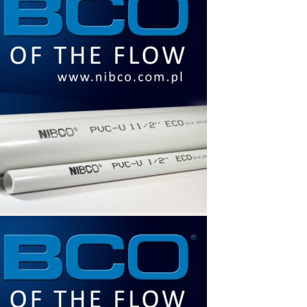
tvaroviek a ventilov vyrobených z
oridu (CPVC) a polyvinylchloridu (PVC).
 vlastní 16 výrobných závodov po celom
vané už viac ako pol storočia. Firma je
 zákazníkov. Potrubné systémy NIBCO sú
aláciu od zodpovedajúcich úradov v USA,
Bulharsku, Litve, Lotyšsku, Estónsku,
venskej republike bol vydaný certifikát
ozámocká 179, 950 37 Nitra. Väčšina
amerického inštitútu hygieny. (National
štalovať systém NIBCO – kvalitu máte
PVC a PVC
d 1/2” (16mm) do 8” (200 mm) v bielej
iemere potrubia. Maximálny povolený tlak
 povolená teplota v potrubí PVC je 60°C