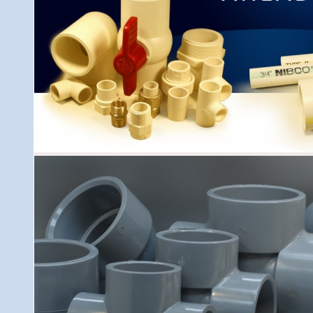
(140°F). Pri tejto teplote je možný tlak iba 0,9 MPa –(
studenej pitnej vody a iných médií do 60°C. Inštalác
(16mm) – 4” (100 mm). CPVC FlowGuard Gold® do 2” (
systéme SDR 11 (Standard Dimension Ratio). Tlakové 
11 rovnaké pre všetky priemery (1/2”- 2”) – pri tepl
teplote 82°C max. možný tlak 0,69 MPa. FlowGuard Gol
a teplej vody, tak pre rozvody ústredného kúrenia. Poč
výrobu FGG pochádza od firmy BFGoodrich. Jeho hlav
materiálmije vo vysokej odolnosti proti mechanickému p
(41°F).
Predkladáme Vám príklady najčastejšie používanýc
systémov firmy NIBCO
rodinné a viac poschodové domy
kancelárske budovy
obchodné centrá
nemocnice a laboratória
hotely a relaxačné centrá
pamiatkové objekty
bazény
hospodárske usadlosti