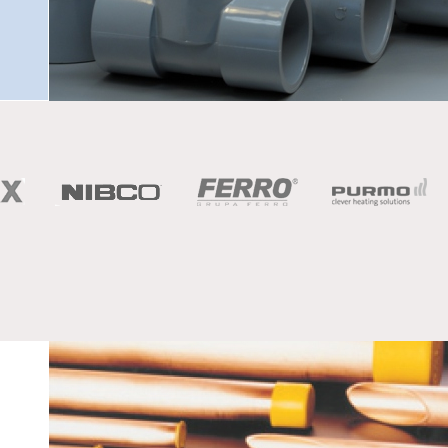
potravinársky priemysel
chemické a iné priemyselné výrobne