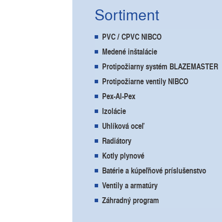
Sortiment
PVC / CPVC NIBCO
Medené inštalácie
Protipožiarny systém BLAZEMASTER
Protipožiarne ventily NIBCO
Pex-Al-Pex
Izolácie
Uhlíková oceľ
Radiátory
Kotly plynové
Batérie a kúpeľňové príslušenstvo
Ventily a armatúry
Záhradný program