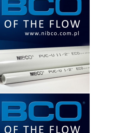
a špeciálneho náradia
 nečistôt
i materiálmi
kových bariér. Možnosť znížiť priemer