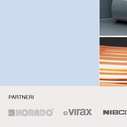
Slo
R
PARTNERI