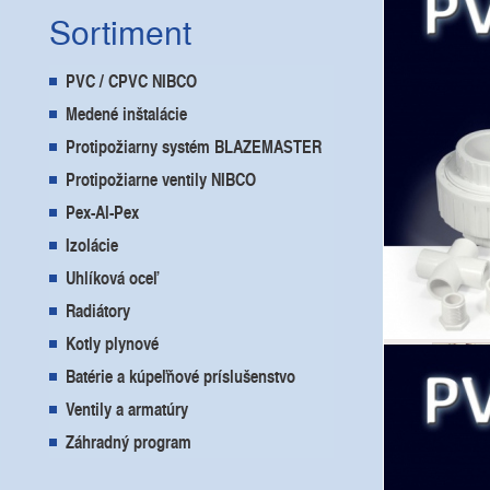
Poľ
Sortiment
PVC / CPVC NIBCO
Warsz
Medené inštalácie
Protipožiarny systém BLAZEMASTER
Protipožiarne ventily NIBCO
Pex-Al-Pex
Izolácie
Uhlíková oceľ
Szczec
Radiátory
Kotly plynové
Batérie a kúpeľňové príslušenstvo
Ventily a armatúry
Záhradný program