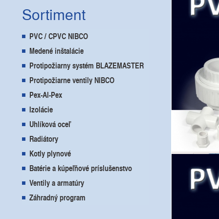
Čes
Sortiment
PVC / CPVC NIBCO
Praha
Medené inštalácie
Protipožiarny systém BLAZEMASTER
Protipožiarne ventily NIBCO
Pex-Al-Pex
Izolácie
Uhlíková oceľ
Častol
Radiátory
Kotly plynové
Batérie a kúpeľňové príslušenstvo
Ventily a armatúry
Záhradný program