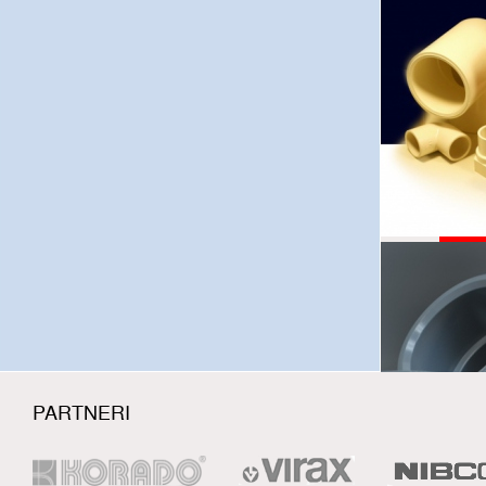
Slo
R
PARTNERI