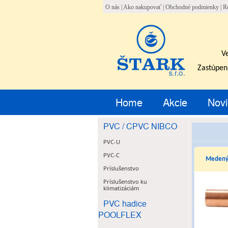
O nás
|
Ako nakupovať
|
Obchodné podmienky
|
R
V
Zastúpen
Home
Akcie
Novi
PVC / CPVC NIBCO
PVC-U
PVC-C
Medený 
Príslušenstvo
Príslušenstvo ku
klimatizáciám
PVC hadice
POOLFLEX