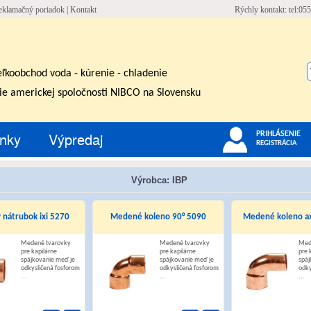
eklamačný poriadok
|
Kontakt
Rýchly kontakt: tel:055
eľkoobchod voda - kúrenie - chladenie
ie americkej spoločnosti NIBCO na Slovensku
nky
Výpredaj
PRIHLÁSENIE
REGISTRÁCIA
Výrobca: IBP
nátrubok ixi 5270
Medené koleno 90° 5090
Medené koleno ax
Medené tvarovky
Medené tvarovky
Med
pre kapilárne
pre kapilárne
pre 
spájkovanie meď je
spájkovanie meď je
spáj
odkysličená fosforom
odkysličená fosforom
odky
...
...
...