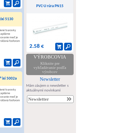
PVC-U rúra PN15
ixi 5130
ené tvarovky
kapilárne
kovanie meď je
sličená fosforom
2.58 €
VÝROBCOVIA
Kliknite pre
vyhľadávanie podľa
výrobcov
 ixi 5002a
Newsletter
Mám záujem o newsletter s
ené tvarovky
aktuálnymi novinkami
kapilárne
kovanie meď je
sličená fosforom