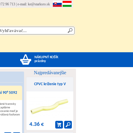
/72 96 713 | e-mail:
ke@starksro.sk
NÁKUPNÝ KOŠÍK
prázdny
Najpredávanejšie
CPVC kríženie typ V
i 90° 5092
ené tvarovky
kapilárne
kovanie meď je
sličená fosforom
4.36 €