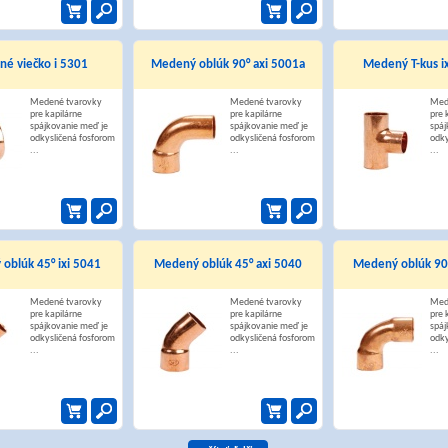
é viečko i 5301
Medený oblúk 90° axi 5001a
Medený T-kus ix
Medené tvarovky
Medené tvarovky
Med
pre kapilárne
pre kapilárne
pre 
spájkovanie meď je
spájkovanie meď je
spáj
odkysličená fosforom
odkysličená fosforom
odky
...
...
...
oblúk 45° ixi 5041
Medený oblúk 45° axi 5040
Medený oblúk 90°
Medené tvarovky
Medené tvarovky
Med
pre kapilárne
pre kapilárne
pre 
spájkovanie meď je
spájkovanie meď je
spáj
odkysličená fosforom
odkysličená fosforom
odky
...
...
...