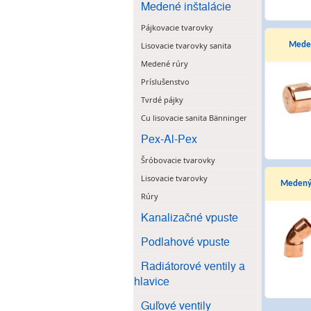
Medené inštalácie
Pájkovacie tvarovky
Lisovacie tvarovky sanita
Meden
Medené rúry
Príslušenstvo
Tvrdé pájky
Cu lisovacie sanita Bänninger
Pex-Al-Pex
Šróbovacie tvarovky
Lisovacie tvarovky
Medený 
Rúry
Kanalizačné vpuste
Podlahové vpuste
Radiátorové ventily a
hlavice
Guľové ventily