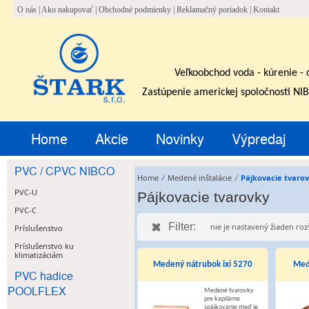
O nás
|
Ako nakupovať
|
Obchodné podmienky
|
Reklamačný poriadok
|
Kontakt
Veľkoobchod voda - kúrenie - 
Zastúpenie americkej spoločnosti NI
Home
Akcie
Novinky
Výpredaj
PVC / CPVC NIBCO
Home
⁄
Medené inštalácie
⁄
Pájkovacie tvaro
PVC-U
Pájkovacie tvarovky
PVC-C
Filter:
nie je nastavený žiaden rozší
Príslušenstvo
Príslušenstvo ku
klimatizáciám
Medený nátrubok ixi 5270
Med
PVC hadice
POOLFLEX
Medené tvarovky
pre kapilárne
spájkovanie meď je