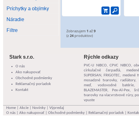
Príchytky a objímky
Náradie
Filtre
Zobrazujem
1
až
9
(z
24
produktov)
Stark s.r.o.
Rýchle odkazy
PVC-U NIBCO
,
CPVC NIBCO
,
ob
O nás
cirkulačné čerpadlá
,
meden
Ako nakupovať
SUPERSAN
,
FRIGOTEC
, medené t
Obchodné podmienky
mosadzné tvarovky, radiátory, 
Reklamačný poriadok
meď,
vodovodné batérie
Kontakt
BLAZEMASTER
,
Pex-Al-Pex
,
šr
tvarovky na viacvrstvové rúry
,
po
vpuste
Home
|
Akcie
|
Novinky
|
Výpredaj
O nás
|
Ako nakupovať
|
Obchodné podmienky
|
Reklamačný poriadok
|
Kontak