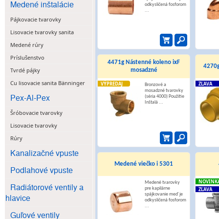
Medené inštalácie
odkysličená fosforom
...
Pájkovacie tvarovky
Lisovacie tvarovky sanita
Medené rúry
Príslušenstvo
4471g Nástenné koleno ixF
4270g
Tvrdé pájky
mosadzné
Cu lisovacie sanita Bänninger
VÝPREDAJ
ZĽAVA
Bronzové a
mosadzné tvarovky
Pex-Al-Pex
(séria 4000) Použitie
Inštalá ...
Šróbovacie tvarovky
Lisovacie tvarovky
Rúry
Kanalizačné vpuste
Medené viečko i 5301
Podlahové vpuste
NOVINK
Medené tvarovky
Radiátorové ventily a
pre kapilárne
ZĽAVA
spájkovanie meď je
hlavice
odkysličená fosforom
...
Guľové ventily