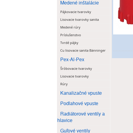
Medené inštalácie
Pájkovacie tvarovky
Lisovacie tvarovky sanita
Medené rúry
Príslušenstvo
Tvrdé pájky
Cu lisovacie sanita Bänninger
Pex-Al-Pex
Šróbovacie tvarovky
Lisovacie tvarovky
Rúry
Kanalizačné vpuste
Podlahové vpuste
Radiátorové ventily a
hlavice
Guľové ventily