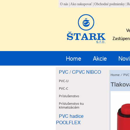
O nás
|
Ako nakupovať
|
Obchodné podmienky
|
R
V
Zastúpen
Home
Akcie
Novi
PVC / CPVC NIBCO
Home
⁄
PVC
PVC-U
Tlakov
PVC-C
Príslušenstvo
Príslušenstvo ku
klimatizáciám
PVC hadice
POOLFLEX