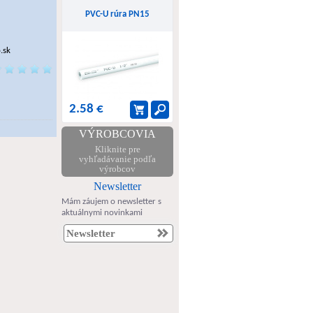
PVC-U rúra PN15
.sk
2.58 €
VÝROBCOVIA
Kliknite pre
vyhľadávanie podľa
výrobcov
Newsletter
Mám záujem o newsletter s
aktuálnymi novinkami