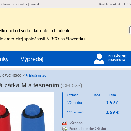
eklamačný poriadok
|
Kontakt
Rýchly kontakt: tel:055
eľkoobchod voda - kúrenie - chladenie
ie americkej spoločnosti NIBCO na Slovensku
nky
Výpredaj
PRIHLÁSENIE
REGISTRÁCIA
 / CPVC NIBCO
⁄
Príslušenstvo
á zátka M s tesnením
(CH-523)
Rozmer
Kód
Cena
0.59 €
1/2 modrá
0.59 €
1/2 červená
Výrobca:
Expedujeme do:
2-5 dní