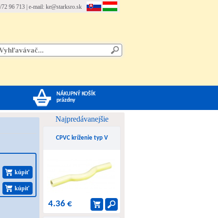
/72 96 713 | e-mail:
ke@starksro.sk
NÁKUPNÝ KOŠÍK
prázdny
Najpredávanejšie
CPVC kríženie typ V
kúpiť
kúpiť
4.36 €