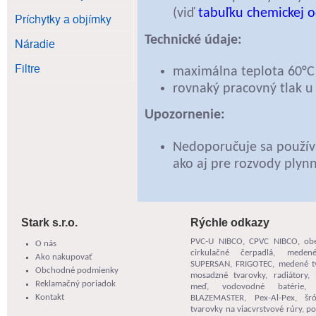
(viď
tabuľku chemickej o
Príchytky a objímky
Technické údaje:
Náradie
Filtre
maximálna teplota 60°C
rovnaký pracovný tlak u
Upozornenie:
Nedoporučuje sa použív
ako aj pre rozvody plyn
Stark s.r.o.
Rýchle odkazy
PVC-U NIBCO
,
CPVC NIBCO
,
ob
O nás
cirkulačné čerpadlá
,
meden
Ako nakupovať
SUPERSAN
,
FRIGOTEC
, medené t
Obchodné podmienky
mosadzné tvarovky, radiátory, 
Reklamačný poriadok
meď,
vodovodné batérie
Kontakt
BLAZEMASTER
,
Pex-Al-Pex
,
šr
tvarovky na viacvrstvové rúry
,
po