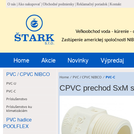
O nás
|
Ako nakupovať
|
Obchodné podmienky
|
Reklamačný poriadok
|
Kontakt
Veľkoobchod voda - kúrenie - 
Zastúpenie americkej spoločnosti NI
Home
Akcie
Novinky
Výpredaj
PVC / CPVC NIBCO
Home
⁄
PVC / CPVC NIBCO
⁄
PVC-C
PVC-U
CPVC prechod SxM s 
PVC-C
Príslušenstvo
Príslušenstvo ku
klimatizáciám
PVC hadice
POOLFLEX