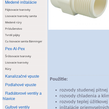
Medené inštalácie
Pájkovacie tvarovky
Lisovacie tvarovky sanita
Medené rúry
Príslušenstvo
Tvrdé pájky
Cu lisovacie sanita Bänninger
Pex-Al-Pex
Šróbovacie tvarovky
Lisovacie tvarovky
Rúry
Kanalizačné vpuste
Použitie:
Podlahové vpuste
rozvody studenej pitnej
Radiátorové ventily a
rozvody chladenia a klim
hlavice
rozvody teplej úžitkovej
Guľové ventily
inštalácie priemyselnýc