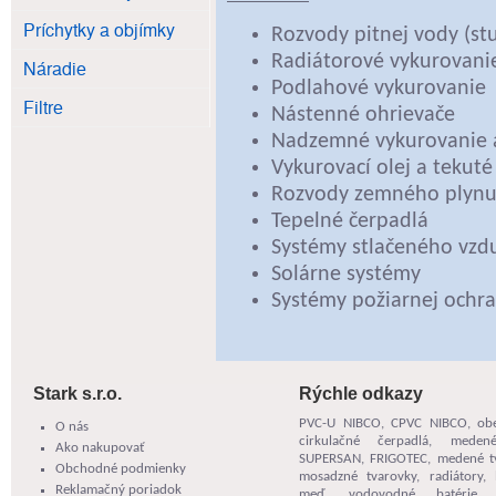
Príchytky a objímky
Rozvody pitnej vody (stu
Radiátorové vykurovani
Náradie
Podlahové vykurovanie
Filtre
Nástenné ohrievače
Nadzemné vykurovanie 
Vykurovací olej a tekuté
Rozvody zemného plyn
Tepelné čerpadlá
Systémy stlačeného vzd
Solárne systémy
Systémy požiarnej ochr
Stark s.r.o.
Rýchle odkazy
PVC-U NIBCO
,
CPVC NIBCO
,
ob
O nás
cirkulačné čerpadlá
,
meden
Ako nakupovať
SUPERSAN
,
FRIGOTEC
, medené t
Obchodné podmienky
mosadzné tvarovky, radiátory, 
Reklamačný poriadok
meď,
vodovodné batérie