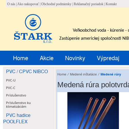
O nás
|
Ako nakupovať
|
Obchodné podmienky
|
Reklamačný poriadok
|
Kontakt
Veľkoobchod voda - kúrenie - 
Zastúpenie americkej spoločnosti NI
Home
Akcie
Novinky
Výpredaj
PVC / CPVC NIBCO
Home
⁄
Medené inštalácie
⁄
Medené rúry
PVC-U
Medená rúra polotvrd
PVC-C
Príslušenstvo
Príslušenstvo ku
klimatizáciám
PVC hadice
POOLFLEX