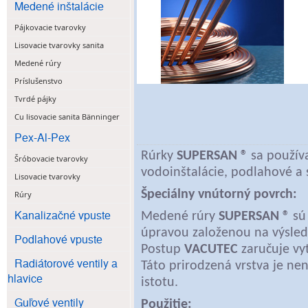
Medené inštalácie
Pájkovacie tvarovky
Lisovacie tvarovky sanita
Medené rúry
Príslušenstvo
Tvrdé pájky
Cu lisovacie sanita Bänninger
Pex-Al-Pex
Rúrky
SUPERSAN ®
sa používa
Šróbovacie tvarovky
vodoinštalácie, podlahové a 
Lisovacie tvarovky
Špeciálny vnútorný povrch:
Rúry
Kanalizačné vpuste
Medené rúry
SUPERSAN ®
sú
úpravou založenou na výsle
Podlahové vpuste
Postup
VACUTEC
zaručuje vyt
Radiátorové ventily a
Táto prirodzená vrstva je n
hlavice
istotu.
Guľové ventily
Použitie: