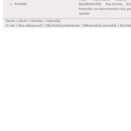
Kontakt
BLAZEMASTER
,
Pex-Al-Pex
,
šr
tvarovky na viacvrstvové rúry
,
po
vpuste
Home
|
Akcie
|
Novinky
|
Výpredaj
O nás
|
Ako nakupovať
|
Obchodné podmienky
|
Reklamačný poriadok
|
Kontak